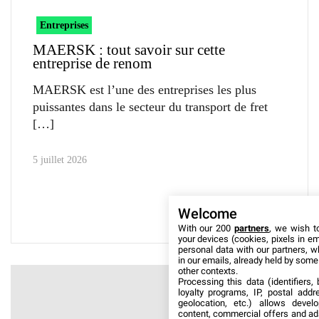
Entreprises
MAERSK : tout savoir sur cette
entreprise de renom
MAERSK est l’une des entreprises les plus
puissantes dans le secteur du transport de fret
5 juillet 2026
Welcome
With our 200
partners
, we wish t
your devices (cookies, pixels in em
personal data with our partners, w
in our emails, already held by some o
other contexts.
Processing this data (identifiers,
loyalty programs, IP, postal add
geolocation, etc.) allows devel
content, commercial offers and ad