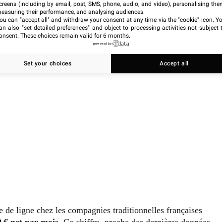
creens (including by email, post, SMS, phone, audio, and video), personalising the
easuring their performance, and analysing audiences.
ou can "accept all" and withdraw your consent at any time via the "cookie" icon
. Y
an also "set detailed preferences" and object to processing activities not subject 
onsent. These choices remain valid for 6 months.
powered by
Set your choices
Accept all
e de ligne chez les compagnies traditionnelles françaises
0 € net par mois
. Ce chiffre, proche des dernières données