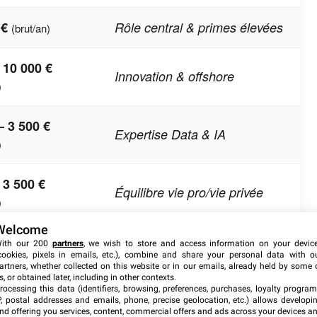
 €
Rôle central & primes élevées
(brut/an)
 10 000 €
Innovation & offshore
)
– 3 500 €
Expertise Data & IA
)
 3 500 €
Équilibre vie pro/vie privée
)
Welcome
ith our 200
partners
, we wish to store and access information on your devic
cookies, pixels in emails, etc.), combine and share your personal data with o
artners, whether collected on this website or in our emails, already held by some 
s, or obtained later, including in other contexts.
rocessing this data (identifiers, browsing, preferences, purchases, loyalty program
P, postal addresses and emails, phone, precise geolocation, etc.) allows developi
nd offering you services, content, commercial offers and ads across your devices a