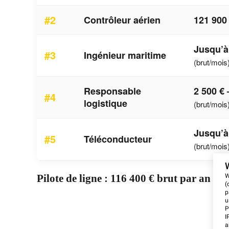
#2
Contrôleur aérien
121 900
Jusqu’à
#3
Ingénieur maritime
(brut/mois
Responsable
2 500 € 
#4
logistique
(brut/mois
Jusqu’à
#5
Téléconducteur
(brut/mois
Pilote de ligne : 116 400 € brut par an
W
(
p
u
P
I
a