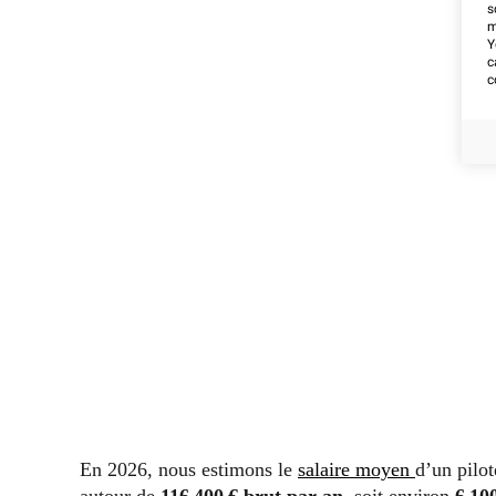
s
m
Y
c
c
En 2026, nous estimons le
salaire moyen
d’un pilot
autour de
116 400 € brut par an
, soit environ
6 10