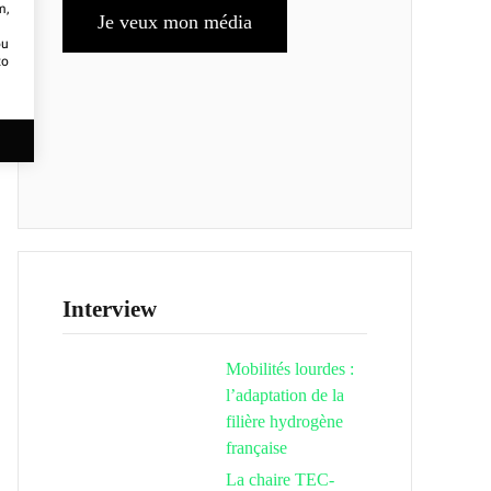
m,
Je veux mon média
ou
to
Interview
Mobilités lourdes :
l’adaptation de la
filière hydrogène
française
La chaire TEC-