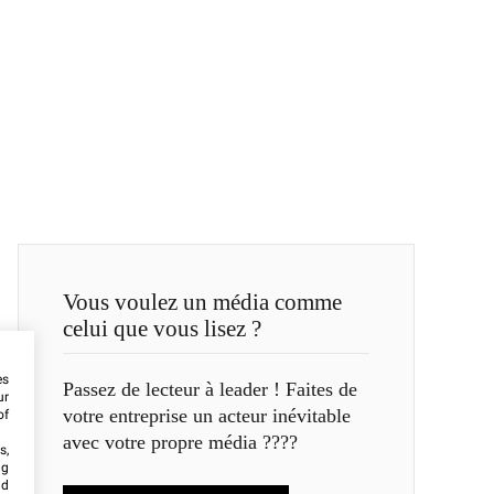
Vous voulez un média comme
celui que vous lisez ?
es
Passez de lecteur à leader ! Faites de
ur
votre entreprise un acteur inévitable
of
avec votre propre média ????
s,
ng
nd