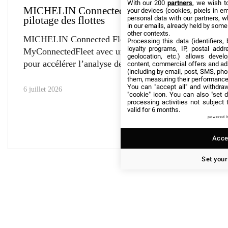
With our 200
partners
, we wish t
MICHELIN Connected Fleet simplifie le
your devices (cookies, pixels in em
personal data with our partners, w
pilotage des flottes
in our emails, already held by some o
other contexts.
MICHELIN Connected Fleet enrichit
Processing this data (identifiers,
loyalty programs, IP, postal add
MyConnectedFleet avec un assistant IA conçu
geolocation, etc.) allows devel
pour accélérer l’analyse des données
content, commercial offers and ad
(including by email, post, SMS, pho
them, measuring their performance
You can "accept all" and withdraw
6 juillet 2026
"cookie" icon
. You can also "set d
processing activities not subject
valid for 6 months.
powered 
Accep
Set your