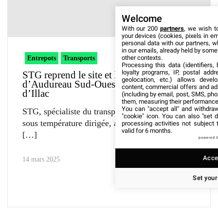
Welcome
With our 200
partners
, we wish t
your devices (cookies, pixels in em
personal data with our partners, w
in our emails, already held by some o
other contexts.
Entrepots
Transports
Processing this data (identifiers,
loyalty programs, IP, postal add
STG reprend le site et les activités
geolocation, etc.) allows devel
d’Audureau Sud-Ouest à Saint-Jean-
content, commercial offers and ad
d’Illac
(including by email, post, SMS, pho
them, measuring their performance
You can "accept all" and withdraw
STG, spécialiste du transport et de la logistique
"cookie" icon
. You can also "set d
sous température dirigée, annonce la reprise du
processing activities not subject
valid for 6 months.
powered 
Accep
14 mars 2025
Set your