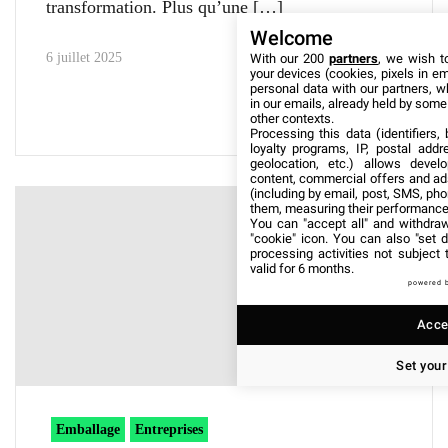
transformation. Plus qu’une
Welcome
6 juillet 2025
With our 200
partners
, we wish t
your devices (cookies, pixels in em
personal data with our partners, w
in our emails, already held by some o
other contexts.
Processing this data (identifiers,
loyalty programs, IP, postal add
geolocation, etc.) allows devel
content, commercial offers and ad
(including by email, post, SMS, pho
them, measuring their performance
You can "accept all" and withdraw
"cookie" icon
. You can also "set d
processing activities not subject
valid for 6 months.
powered 
Accep
Set your
Emballage
Entreprises