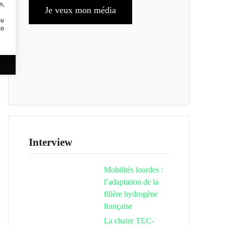
m,
Je veux mon média
ou
to
Interview
Mobilités lourdes :
l’adaptation de la
filière hydrogène
française
La chaire TEC-