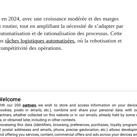
vé en 2024, avec une croissance modérée et des marges
 routier, tout en amplifiant la nécessité de s’adapter par
tomatisation et de rationalisation des processus. Cette
aux
tâches logistiques automatisées
, où la robotisation et
 compétitivité des opérations.
Welcome
ith our 200
partners
, we wish to store and access information on your devic
cookies, pixels in emails, etc.), combine and share your personal data with o
artners, whether collected on this website or in our emails, already held by some 
s, or obtained later, including in other contexts.
rocessing this data (identifiers, browsing, preferences, purchases, loyalty program
P, postal addresses and emails, phone, precise geolocation, etc.) allows developi
nd offering you services, content, commercial offers and ads across your devices a