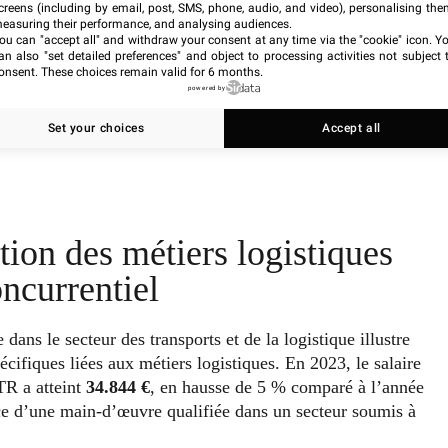
creens (including by email, post, SMS, phone, audio, and video), personalising the
easuring their performance, and analysing audiences.
ou can "accept all" and withdraw your consent at any time via the "cookie" icon
. Y
an also "set detailed preferences" and object to processing activities not subject 
onsent. These choices remain valid for 6 months.
powered by
Set your choices
Accept all
tion des métiers logistiques
ncurrentiel
ans le secteur des transports et de la logistique illustre
ifiques liées aux métiers logistiques. En 2023, le salaire
TR a atteint
34.844 €
, en hausse de 5 % comparé à l’année
e d’une main-d’œuvre qualifiée dans un secteur soumis à