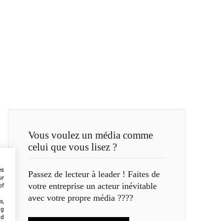
Vous voulez un média comme
celui que vous lisez ?
es
Passez de lecteur à leader ! Faites de
ur
votre entreprise un acteur inévitable
of
avec votre propre média ????
s,
ng
nd