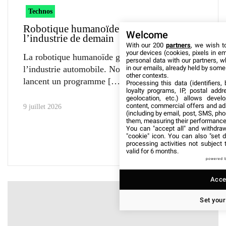
Technos
Robotique humanoïde : Novares prépare
Welcome
l’industrie de demain
With our 200
partners
, we wish t
your devices (cookies, pixels in em
La robotique humanoïde gagne du terrain dans
personal data with our partners, w
in our emails, already held by some o
l’industrie automobile. Novares et Innov8
other contexts.
lancent un programme
Processing this data (identifiers,
loyalty programs, IP, postal add
geolocation, etc.) allows devel
content, commercial offers and ad
9 juillet 2026
(including by email, post, SMS, pho
them, measuring their performance
You can "accept all" and withdraw
"cookie" icon
. You can also "set d
processing activities not subject
valid for 6 months.
powered 
Accep
Set your