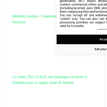
geolocation, etc.) allows devel
content, commercial offers and ad
(including by email, post, SMS, pho
them, measuring their performance
You can "accept all" and withdraw
Mobilités lourdes : l’adaptation de la filière hydrogène
"cookie" icon
. You can also "set d
française
processing activities not subject
valid for 6 months.
powered 
Accep
Set your
La chaire TEC-LOGd, une logistique circulaire et
résiliente pour la supply chain de demain