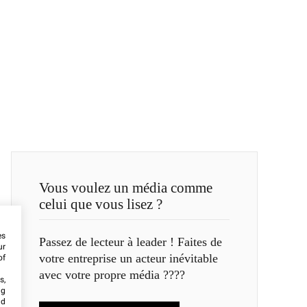
Vous voulez un média comme
celui que vous lisez ?
es
Passez de lecteur à leader ! Faites de
ur
votre entreprise un acteur inévitable
of
avec votre propre média ????
s,
ng
nd