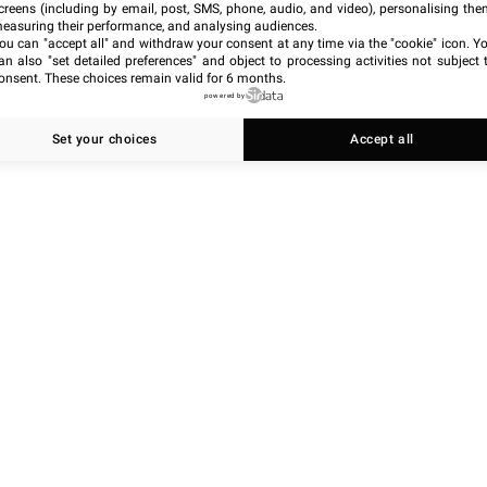
creens (including by email, post, SMS, phone, audio, and video), personalising the
easuring their performance, and analysing audiences.
ou can "accept all" and withdraw your consent at any time via the "cookie" icon
. Y
an also "set detailed preferences" and object to processing activities not subject 
onsent. These choices remain valid for 6 months.
powered by
Set your choices
Accept all