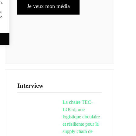
m,
Je veux mon média
ou
to
Interview
La chaire TEC-
LOGd, une
logistique circulaire
et résiliente pour la
supply chain de