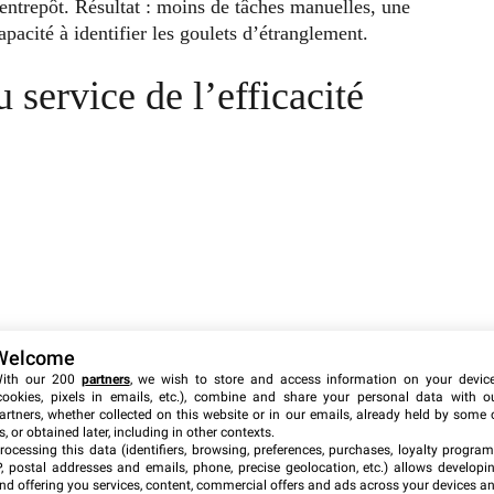
entrepôt. Résultat : moins de tâches manuelles, une
pacité à identifier les goulets d’étranglement.
 service de l’efficacité
Welcome
ith our 200
partners
, we wish to store and access information on your devic
cookies, pixels in emails, etc.), combine and share your personal data with o
artners, whether collected on this website or in our emails, already held by some 
s, or obtained later, including in other contexts.
rocessing this data (identifiers, browsing, preferences, purchases, loyalty program
P, postal addresses and emails, phone, precise geolocation, etc.) allows developi
nd offering you services, content, commercial offers and ads across your devices a