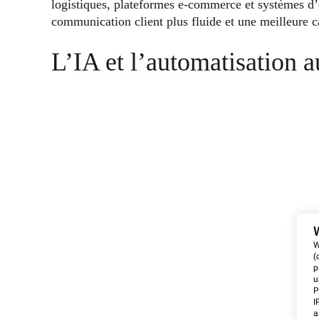
logistiques, plateformes e-commerce et systèmes d’
communication client plus fluide et une meilleure ca
L’IA et l’automatisation au
W
(
p
u
P
I
a