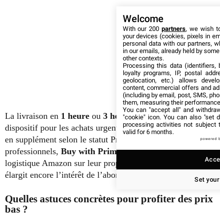
Welcome
With our 200
partners
, we wish t
your devices (cookies, pixels in em
personal data with our partners, w
in our emails, already held by some o
other contexts.
Processing this data (identifiers,
loyalty programs, IP, postal add
geolocation, etc.) allows devel
content, commercial offers and ad
(including by email, post, SMS, pho
them, measuring their performance
You can "accept all" and withdraw
La livraison en
1 heure
ou
3 heures
, complète le
"cookie" icon
. You can also "set d
processing activities not subject
dispositif pour les achats urgents. Cette option est facturée
valid for 6 months.
en supplément selon le statut Prime ou non. Pour les
powered 
professionnels,
Buy with Prime
permet d’utiliser la
Accep
logistique Amazon sur leur propre site e-commerce, ce qui
élargit encore l’intérêt de l’abonnement.
Set your
Quelles astuces concrètes pour profiter des prix
bas ?