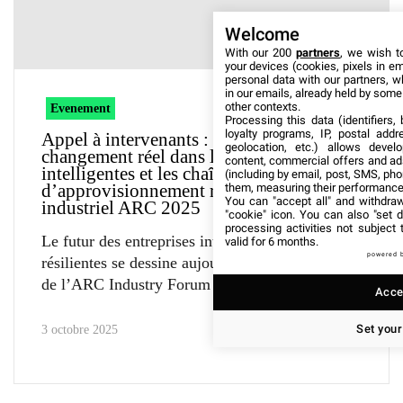
Welcome
With our 200
partners
, we wish t
your devices (cookies, pixels in em
personal data with our partners, w
in our emails, already held by some o
other contexts.
Evenement
Processing this data (identifiers,
loyalty programs, IP, postal add
Appel à intervenants : Prêts à stimuler un
geolocation, etc.) allows devel
changement réel dans les opérations
content, commercial offers and ad
intelligentes et les chaînes
(including by email, post, SMS, pho
d’approvisionnement résilientes – Forum
them, measuring their performance
You can "accept all" and withdraw
industriel ARC 2025
"cookie" icon
. You can also "set d
processing activities not subject
Le futur des entreprises intelligentes et
valid for 6 months.
powered 
résilientes se dessine aujourd’hui.À l’approche
de l’ARC Industry Forum
Accep
Set your
3 octobre 2025