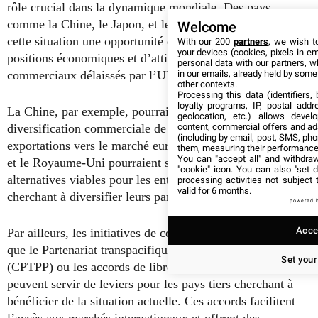
rôle crucial dans la dynamique mondiale. Des pays
comme la Chine, le Japon, et le Royaume-Uni voient dans
Welcome
cette situation une opportunité de renforcer leurs propres
With our 200
partners
, we wish t
your devices (cookies, pixels in em
positions économiques et d’attirer des investissements
personal data with our partners, w
in our emails, already held by some o
commerciaux délaissés par l’UE et les États-Unis.
other contexts.
Processing this data (identifiers,
loyalty programs, IP, postal add
La Chine, par exemple, pourrait profiter de la
geolocation, etc.) allows devel
content, commercial offers and ad
diversification commerciale de l’UE pour renforcer ses
(including by email, post, SMS, pho
exportations vers le marché européen. De même, le Japon
them, measuring their performance
You can "accept all" and withdraw
et le Royaume-Uni pourraient s’imposer comme des
"cookie" icon
. You can also "set d
alternatives viables pour les entreprises européennes
processing activities not subject
valid for 6 months.
cherchant à diversifier leurs partenariats commerciaux.
powered 
Accep
Par ailleurs, les initiatives de coopération régionale, telles
que le Partenariat transpacifique global et progressiste
Set your
(CPTPP) ou les accords de libre-échange régionaux,
peuvent servir de leviers pour les pays tiers cherchant à
bénéficier de la situation actuelle. Ces accords facilitent
l’accès aux marchés internationaux et offrent des