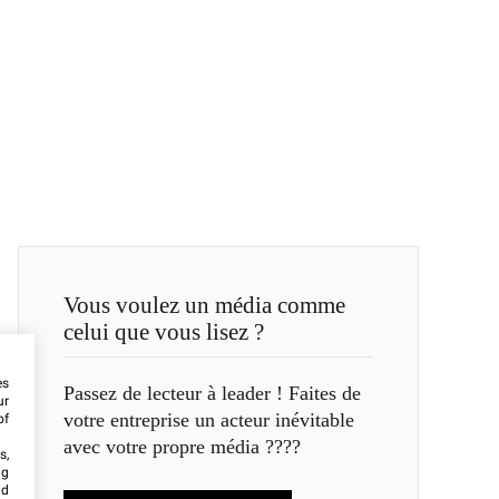
Vous voulez un média comme
celui que vous lisez ?
es
Passez de lecteur à leader ! Faites de
ur
votre entreprise un acteur inévitable
of
avec votre propre média ????
s,
ng
nd