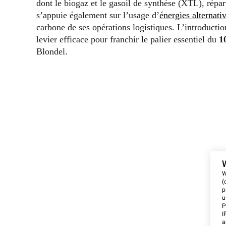
dont le biogaz et le gasoil de synthèse (XTL), répart
s’appuie également sur l’usage d’
énergies alternati
carbone de ses opérations logistiques. L’introducti
levier efficace pour franchir le palier essentiel du
1
Blondel.
W
(
p
u
P
I
a