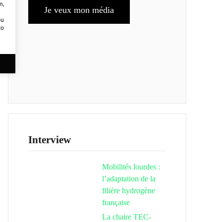
m,
Je veux mon média
ou
to
Interview
Mobilités lourdes :
l’adaptation de la
filière hydrogène
française
La chaire TEC-