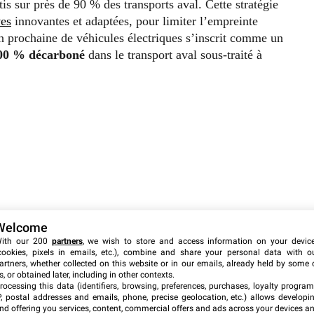
is sur près de 90 % des transports aval. Cette stratégie
ves
innovantes et adaptées, pour limiter l’empreinte
on prochaine de véhicules électriques s’inscrit comme un
00 % décarboné
dans le transport aval sous-traité à
Welcome
ith our 200
partners
, we wish to store and access information on your devic
cookies, pixels in emails, etc.), combine and share your personal data with o
artners, whether collected on this website or in our emails, already held by some 
s, or obtained later, including in other contexts.
rocessing this data (identifiers, browsing, preferences, purchases, loyalty program
P, postal addresses and emails, phone, precise geolocation, etc.) allows developi
nd offering you services, content, commercial offers and ads across your devices a