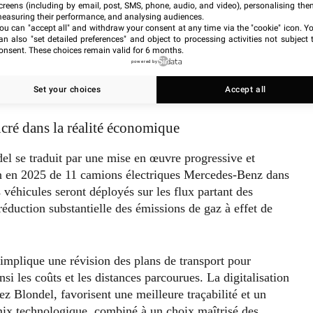
creens (including by email, post, SMS, phone, audio, and video), personalising the
easuring their performance, and analysing audiences.
ou can "accept all" and withdraw your consent at any time via the "cookie" icon
. Y
an also "set detailed preferences" and object to processing activities not subject 
onsent. These choices remain valid for 6 months.
powered by
Set your choices
Accept all
cré dans la réalité économique
del se traduit par une mise en œuvre progressive et
on en 2025 de 11 camions électriques Mercedes-Benz dans
s véhicules seront déployés sur les flux partant des
réduction substantielle des émissions de gaz à effet de
 implique une révision des plans de transport pour
nsi les coûts et les distances parcourues. La digitalisation
ez Blondel, favorisent une meilleure traçabilité et un
mix technologique, combiné à un choix maîtrisé des