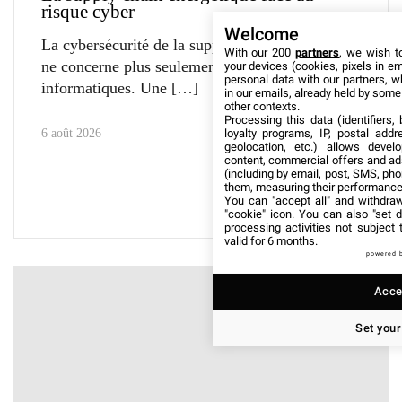
risque cyber
Welcome
La cybersécurité de la supply chain énergétique
With our 200
partners
, we wish t
ne concerne plus seulement les équipes
your devices (cookies, pixels in em
personal data with our partners, w
informatiques. Une
in our emails, already held by some o
other contexts.
Processing this data (identifiers,
loyalty programs, IP, postal add
6 août 2026
geolocation, etc.) allows devel
content, commercial offers and ad
(including by email, post, SMS, pho
them, measuring their performance
You can "accept all" and withdraw
"cookie" icon
. You can also "set d
processing activities not subject
valid for 6 months.
powered 
Accep
Set your