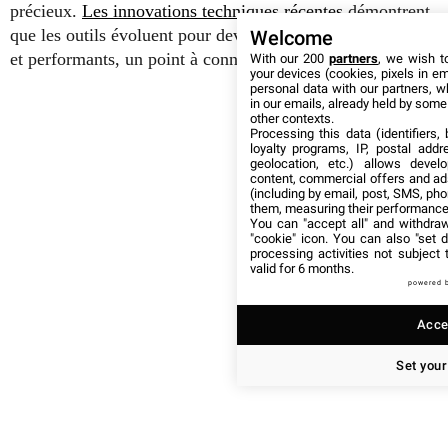
précieux.
Les innovations techniques récentes
démontrent
que les outils évoluent pour devenir encore plus flexibles
Welcome
et performants, un point à connaître avant de s’engager.
With our 200
partners
, we wish t
your devices (cookies, pixels in em
personal data with our partners, w
in our emails, already held by some o
other contexts.
Processing this data (identifiers,
loyalty programs, IP, postal add
geolocation, etc.) allows devel
content, commercial offers and ad
(including by email, post, SMS, pho
them, measuring their performance
You can "accept all" and withdraw
"cookie" icon
. You can also "set d
processing activities not subject
valid for 6 months.
powered 
Accep
Set your