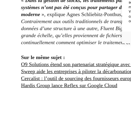
«
Dans la gestion de stocks, les traitements par lo
s
systèmes n’ont pas été conçus pour partager des d
m
Y
moderne
», explique Agnes Schliebitz-Ponthus, Se
c
Contrairement aux outils traditionnels de transform
c
données d’une structure à une autre, Fluent Big In
grande échelle, qu’elles proviennent de fichiers o
continuellement comment optimiser le traitement et 
Sur le même sujet :
O9 Solutions étend son partenariat stratégique avec
Sweep aide les entreprises à piloter la décarbonatio
Cercalist : l’outil de sourcing des fournisseurs eur
Hardis Group lance Reflex sur Google Cloud