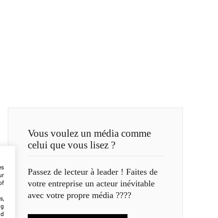
Vous voulez un média comme
celui que vous lisez ?
es
Passez de lecteur à leader ! Faites de
ur
votre entreprise un acteur inévitable
of
avec votre propre média ????
s,
ng
nd