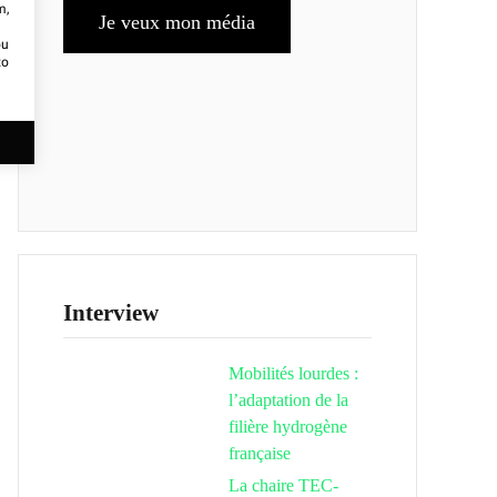
m,
Je veux mon média
ou
to
Interview
Mobilités lourdes :
l’adaptation de la
filière hydrogène
française
La chaire TEC-