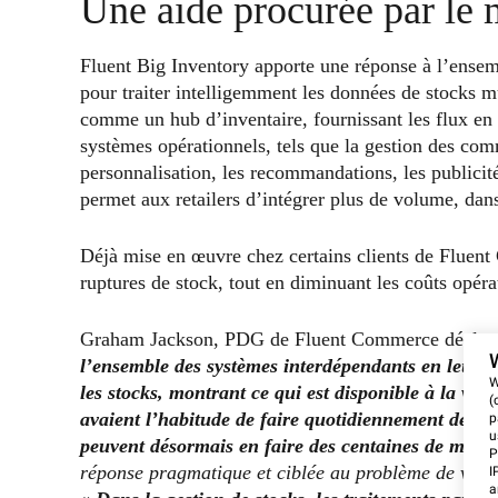
Une aide procurée par le 
Fluent Big Inventory apporte une réponse à l’ensem
pour traiter intelligemment les données de stocks mu
comme un hub d’inventaire, fournissant les flux en 
systèmes opérationnels, tels que la gestion des com
personnalisation, les recommandations, les publicit
permet aux retailers d’intégrer plus de volume, dan
Déjà mise en œuvre chez certains clients de Fluent
ruptures de stock, tout en diminuant les coûts opéra
Graham Jackson, PDG de Fluent Commerce déclar
l’ensemble des systèmes interdépendants en leur d
W
les stocks, montrant ce qui est disponible à la vent
(
avaient l’habitude de faire quotidiennement des diz
p
u
peuvent désormais en faire des centaines de milli
P
réponse pragmatique et ciblée au problème de vent
I
a