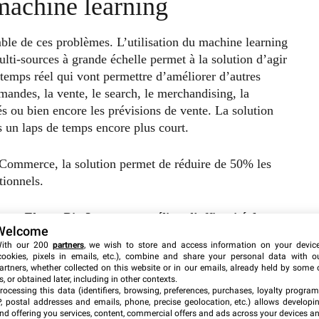
machine learning
ble de ces problèmes. L’utilisation du machine learning
lti-sources à grande échelle permet à la solution d’agir
temps réel qui vont permettre d’améliorer d’autres
mandes, la vente, le search, le merchandising, la
és ou bien encore les prévisions de vente. La solution
s un laps de temps encore plus court.
 Commerce, la solution permet de réduire de 50% les
tionnels.
e : «
Fluent Big Inventory améliore l’efficacité de
Welcome
onnant accès à des données précises et en temps réel sur
ith our 200
partners
, we wish to store and access information on your devic
e à une vitesse et une échelle inédite. Là où les retailers
cookies, pixels in emails, etc.), combine and share your personal data with o
aines de millions de mise à jour de leurs stocks, ils
artners, whether collected on this website or in our emails, already held by some 
s, or obtained later, including in other contexts.
ons en un temps record.
Nous leur apportons ainsi une
rocessing this data (identifiers, browsing, preferences, purchases, loyalty program
es manquées et de ruptures de stock
. »
P, postal addresses and emails, phone, precise geolocation, etc.) allows developi
nd offering you services, content, commercial offers and ads across your devices a