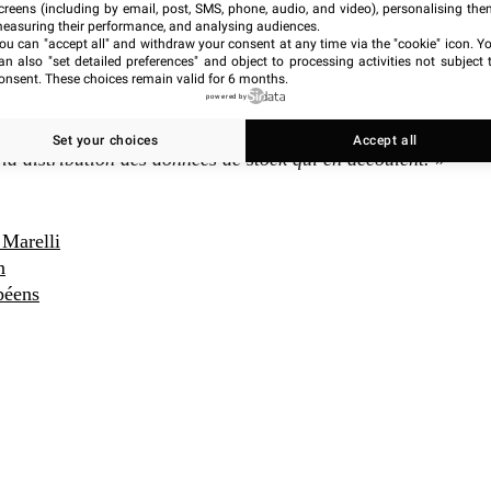
ts effectués pendant la nuit ne conviennent pas. Tous les
creens (including by email, post, SMS, phone, audio, and video), personalising the
onnées à la vitesse désormais requise par le commerce
easuring their performance, and analysing audiences.
ou can "accept all" and withdraw your consent at any time via the "cookie" icon
. Y
nior Vice-President Produit chez Fluent Commerce. «
an also "set detailed preferences" and object to processing activities not subject 
ation des données qui se contentent de convertir les
onsent. These choices remain valid for 6 months.
powered by
ventory a été conçu pour ingérer des données disparates à
u du streaming d’événements en direct, pour apprendre
Set your choices
Accept all
la distribution des données de stock qui en découlent.
»
 Marelli
n
opéens