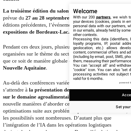
Welcome
La troisième édition du salon professionnel ALINA
est
With our 200
partners
, we wish t
prévue du
27 au 28 septembre.
Comme le cas des deux
your devices (cookies, pixels in em
éditions précédentes, l’événement aura lieu au
Parc des
personal data with our partners, w
in our emails, already held by some o
expositions de Bordeaux-Lac.
other contexts.
Processing this data (identifiers,
loyalty programs, IP, postal add
Pendant ces deux jours, plusieurs conférences seront
geolocation, etc.) allows devel
content, commercial offers and ad
organisées sur le thème du secteur de l’agroalimentaire,
(including by email, post, SMS, pho
que ce soit de manière globale
ou bien spécifique à la
them, measuring their performance
You can "accept all" and withdraw
Nouvelle Aquitaine
.
"cookie" icon
. You can also "set d
processing activities not subject
valid for 6 months.
Au-delà des conférences variées, on peut également
powered 
s’attendre à
la présentation des nouvelles innovations
Accep
sur le domaine agroalimentaire
. Que ce soit à travers de
nouvelle manières d’aborder ce secteur ou bien des
Set your
optimisations suite aux problématiques liées à ce domaine,
les possibilités sont nombreuses. D’autant plus que
l’intégration de l’IA dans les opérations logistiques