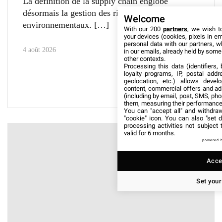
La définition de la supply chain englobe
désormais la gestion des risques géopolitiques et
Welcome
environnementaux.
With our 200
partners
, we wish t
your devices (cookies, pixels in em
personal data with our partners, w
4 août 2026
in our emails, already held by some o
other contexts.
Processing this data (identifiers,
loyalty programs, IP, postal add
geolocation, etc.) allows devel
content, commercial offers and ad
(including by email, post, SMS, pho
them, measuring their performance
You can "accept all" and withdraw
"cookie" icon
. You can also "set d
processing activities not subject
valid for 6 months.
powered 
Accep
Set your