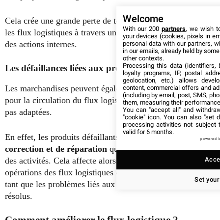
Welcome
Cela crée une grande perte de temps qui affecte également
With our 200
partners
, we wish t
les flux logistiques à travers un problème de coordination
your devices (cookies, pixels in em
des actions internes.
personal data with our partners, w
in our emails, already held by some o
other contexts.
Processing this data (identifiers,
Les défaillances liées aux produits
loyalty programs, IP, postal add
geolocation, etc.) allows devel
Les marchandises peuvent également constituer un frein
content, commercial offers and ad
(including by email, post, SMS, pho
pour la circulation du flux logistique lorsqu’elles ne sont
them, measuring their performance
You can "accept all" and withdraw
pas adaptées.
"cookie" icon
. You can also "set d
processing activities not subject
valid for 6 months.
En effet, les produits défaillants
créent des mesures de
powered 
correction et de réparation
qui empêchent la poursuite
Accep
des activités. Cela affecte alors la suite logique des
opérations des flux logistiques qui ne peuvent pas circuler
Set your
tant que les problèmes liés aux produits ne sont pas
résolus.
Comment améliorer le flux logistique ?