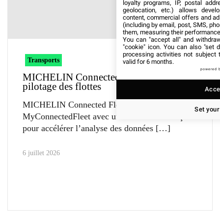
loyalty programs, IP, postal add
geolocation, etc.) allows devel
content, commercial offers and ad
(including by email, post, SMS, pho
them, measuring their performance
You can "accept all" and withdraw
"cookie" icon
. You can also "set d
processing activities not subject
Transports
valid for 6 months.
powered 
MICHELIN Connected Fleet simplifie le
pilotage des flottes
Accep
MICHELIN Connected Fleet enrichit
Set your
MyConnectedFleet avec un assistant IA conçu
pour accélérer l’analyse des données
6 juillet 2026