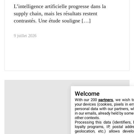
L’intelligence artificielle progresse dans la
supply chain, mais les résultats restent
contrastés. Une étude souligne
9 juillet 2026
Welcome
With our 200
partners
, we wish t
your devices (cookies, pixels in em
personal data with our partners, w
in our emails, already held by some o
other contexts.
Processing this data (identifiers,
loyalty programs, IP, postal add
geolocation, etc.) allows devel