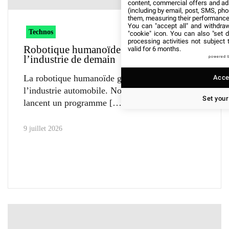
content, commercial offers and ad
(including by email, post, SMS, pho
them, measuring their performance
You can "accept all" and withdraw
Technos
"cookie" icon
. You can also "set d
processing activities not subject
Robotique humanoïde : Novares prépare
valid for 6 months.
l’industrie de demain
powered 
La robotique humanoïde gagne du terrain dans
Accep
l’industrie automobile. Novares et Innov8
Set your
lancent un programme
9 juillet 2026