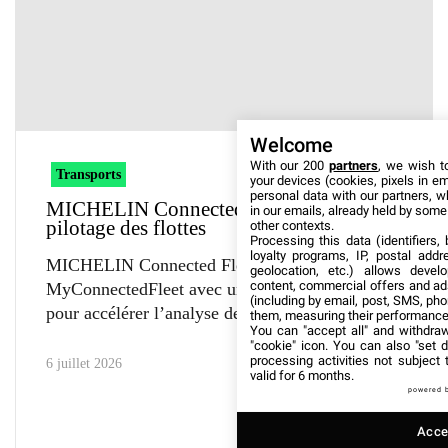
Welcome
With our 200
partners
, we wish t
Transports
your devices (cookies, pixels in em
personal data with our partners, w
MICHELIN Connected Fleet simplifie le
in our emails, already held by some o
pilotage des flottes
other contexts.
Processing this data (identifiers,
loyalty programs, IP, postal add
MICHELIN Connected Fleet enrichit
geolocation, etc.) allows devel
content, commercial offers and ad
MyConnectedFleet avec un assistant IA conçu
(including by email, post, SMS, pho
pour accélérer l’analyse des données
them, measuring their performance
You can "accept all" and withdraw
"cookie" icon
. You can also "set d
processing activities not subject
6 juillet 2026
valid for 6 months.
powered 
Accep