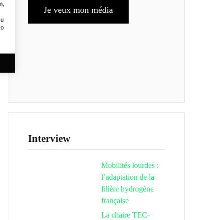
m,
Je veux mon média
ou
to
Interview
Mobilités lourdes :
l’adaptation de la
filière hydrogène
française
La chaire TEC-