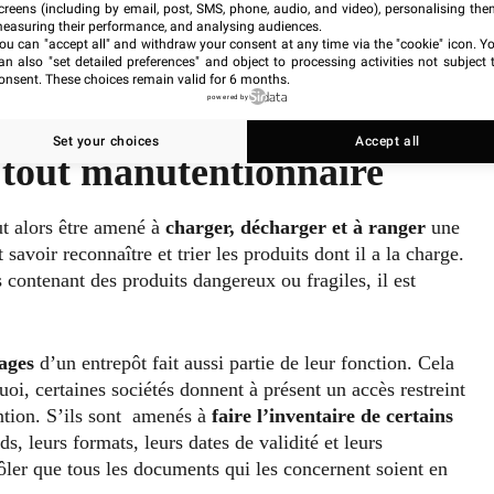
creens (including by email, post, SMS, phone, audio, and video), personalising the
easuring their performance, and analysing audiences.
ou can "accept all" and withdraw your consent at any time via the "cookie" icon
. Y
an also "set detailed preferences" and object to processing activities not subject 
onsent. These choices remain valid for 6 months.
powered by
Set your choices
Accept all
à tout manutentionnaire
t alors être amené à
charger, décharger et à ranger
une
avoir reconnaître et trier les produits dont il a la charge.
s contenant des produits dangereux ou fragiles, il est
ages
d’un entrepôt fait aussi partie de leur fonction. Cela
uoi, certaines sociétés donnent à présent un accès restreint
ntion. S’ils sont amenés à
faire l’inventaire de certains
ids, leurs formats, leurs dates de validité et leurs
rôler que tous les documents qui les concernent soient en