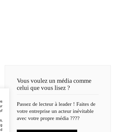
Vous voulez un média comme
celui que vous lisez ?
es
Passez de lecteur à leader ! Faites de
ur
votre entreprise un acteur inévitable
of
avec votre propre média ????
s,
ng
nd