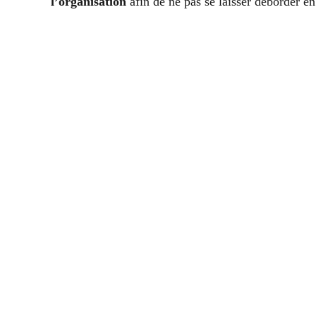
l’organisation
afin de ne pas se laisser déborder en