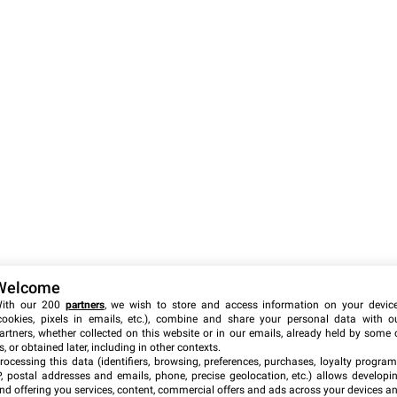
Welcome
ith our 200
partners
, we wish to store and access information on your devic
cookies, pixels in emails, etc.), combine and share your personal data with o
artners, whether collected on this website or in our emails, already held by some 
s, or obtained later, including in other contexts.
rocessing this data (identifiers, browsing, preferences, purchases, loyalty program
P, postal addresses and emails, phone, precise geolocation, etc.) allows developi
nd offering you services, content, commercial offers and ads across your devices a