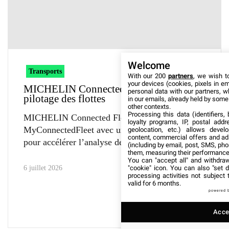
Welcome
Transports
With our 200
partners
, we wish t
your devices (cookies, pixels in em
MICHELIN Connected Fleet simplifie le
personal data with our partners, w
pilotage des flottes
in our emails, already held by some o
other contexts.
Processing this data (identifiers,
MICHELIN Connected Fleet enrichit
loyalty programs, IP, postal add
MyConnectedFleet avec un assistant IA conçu
geolocation, etc.) allows devel
content, commercial offers and ad
pour accélérer l’analyse des données
(including by email, post, SMS, pho
them, measuring their performance
You can "accept all" and withdraw
"cookie" icon
. You can also "set d
6 juillet 2026
processing activities not subject
valid for 6 months.
powered 
Accep