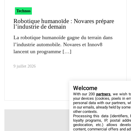
Technos
Robotique humanoïde : Novares prépare
l’industrie de demain
La robotique humanoïde gagne du terrain dans
l’industrie automobile. Novares et Innov8
lancent un programme
9 juillet 2026
Welcome
With our 200
partners
, we wish t
your devices (cookies, pixels in em
personal data with our partners, w
in our emails, already held by some o
other contexts.
Processing this data (identifiers,
loyalty programs, IP, postal add
geolocation, etc.) allows devel
content, commercial offers and ad