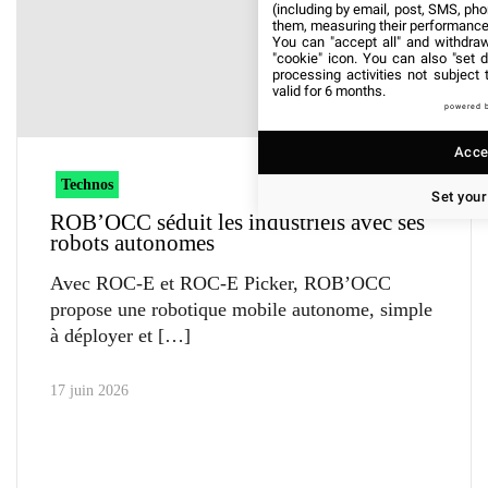
(including by email, post, SMS, pho
them, measuring their performance
You can "accept all" and withdraw
"cookie" icon
. You can also "set d
processing activities not subject
valid for 6 months.
powered 
Accep
Technos
Set your
ROB’OCC séduit les industriels avec ses
robots autonomes
Avec ROC-E et ROC-E Picker, ROB’OCC
propose une robotique mobile autonome, simple
à déployer et
17 juin 2026