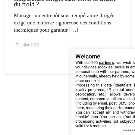
du froid ?
Manager un entrepôt sous température dirigée
exige une maîtrise rigoureuse des conditions
thermiques pour garantir
17 juillet 2026
Welcome
With our 200
partners
, we wish t
your devices (cookies, pixels in em
personal data with our partners, w
in our emails, already held by some o
other contexts.
Processing this data (identifiers,
loyalty programs, IP, postal add
geolocation, etc.) allows devel
content, commercial offers and ad
(including by email, post, SMS, pho
them, measuring their performance
You can "accept all" and withdraw
"cookie" icon
. You can also "set d
processing activities not subject
valid for 6 months.
powered 