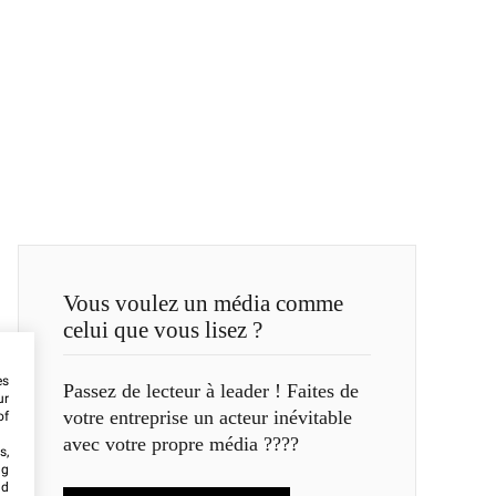
Vous voulez un média comme
celui que vous lisez ?
es
Passez de lecteur à leader ! Faites de
ur
votre entreprise un acteur inévitable
of
avec votre propre média ????
s,
ng
nd