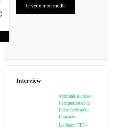
m,
Je veux mon média
ou
to
Interview
Mobilités lourdes :
l’adaptation de la
filière hydrogène
française
La chaire TEC-