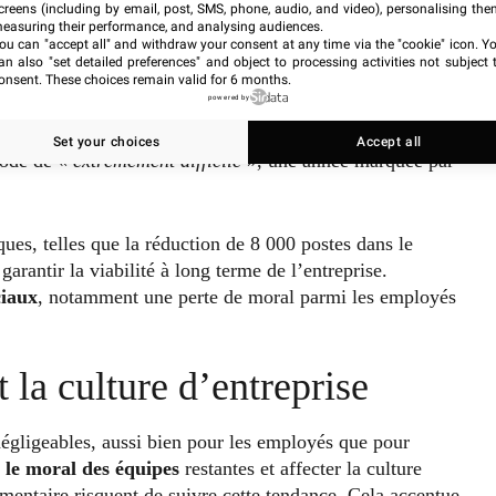
creens (including by email, post, SMS, phone, audio, and video), personalising the
easuring their performance, and analysing audiences.
 de Cargill
ou can "accept all" and withdraw your consent at any time via the "cookie" icon
. Y
an also "set detailed preferences" and object to processing activities not subject 
onsent. These choices remain valid for 6 months.
powered by
ur mieux répondre
aux défis actuels
et futurs. Le groupe a
efeuille et adapter ses opérations aux
nouvelles
tendances
Set your choices
Accept all
riode de «
extrêmement difficile
», une année marquée par
ques, telles que la réduction de 8 000 postes dans le
 garantir la viabilité à long terme de l’entreprise.
ciaux
, notamment une perte de moral parmi les employés
 la culture d’entreprise
négligeables, aussi bien pour les employés que pour
 le
moral des équipes
restantes et affecter la culture
imentaire risquent de suivre cette tendance. Cela accentue