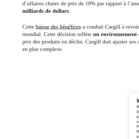
d’affaires chuter de près de 10% par rapport à l’a
milliards de dollars
.
Cette
baisse des bénéfices
a conduit Cargill à revoir
mondial. Cette décision reflète
un environnement é
prix des produits en déclin. Cargill doit ajuster se
en plus complexe.
W
(
p
u
P
I
a