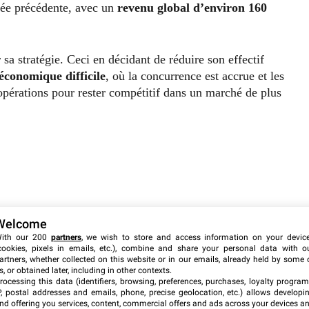
nnée précédente, avec un
revenu global d’environ
160
 sa stratégie. Ceci en décidant de réduire son effectif
conomique difficile
, où la concurrence est accrue et les
s opérations pour rester compétitif dans un marché de plus
Welcome
ith our 200
partners
, we wish to store and access information on your devic
cookies, pixels in emails, etc.), combine and share your personal data with o
artners, whether collected on this website or in our emails, already held by some 
s, or obtained later, including in other contexts.
rocessing this data (identifiers, browsing, preferences, purchases, loyalty program
P, postal addresses and emails, phone, precise geolocation, etc.) allows developi
nd offering you services, content, commercial offers and ads across your devices a