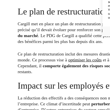
s
m
Le plan de restructuration
Y
c
c
Cargill met en place un plan de restructuration po
précisé qu’il devait évoluer pour renforcer son port
du marché
. Le PDG de Cargill a qualifié cette pé
des bénéfices parmi les plus bas depuis dix ans.
Ce plan de restructuration inclut des mesures drasti
monde. Ce processus vise à
optimiser les coûts
et à
Cependant, il
comporte également des
risques so
restants.
Impact sur les employés et
La réduction des effectifs a des conséquences non 
l’entreprise. Ce climat d’incertitude peut
perturber
d’entreprise. D’autres entreprises du secteur agroal