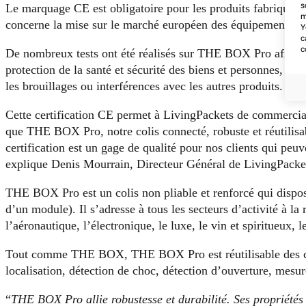
s
Le marquage CE est obligatoire pour les produits fabriqués
m
concerne la mise sur le marché européen des équipements ra
Y
c
c
De nombreux tests ont été réalisés sur THE BOX Pro afin d’at
protection de la santé et sécurité des biens et personnes, co
les brouillages ou interférences avec les autres produits.
Cette certification CE permet à LivingPackets de commerc
que THE BOX Pro, notre colis connecté, robuste et réutilisabl
certification est un gage de qualité pour nos clients qui pe
explique Denis Mourrain, Directeur Général de LivingPacke
THE BOX Pro est un colis non pliable et renforcé qui dispose
d’un module). Il s’adresse à tous les secteurs d’activité à la 
l’aéronautique, l’électronique, le luxe, le vin et spiritueux
Tout comme THE BOX, THE BOX Pro est réutilisable des cen
localisation, détection de choc, détection d’ouverture, mesur
“
THE BOX Pro allie robustesse et durabilité. Ses propriétés