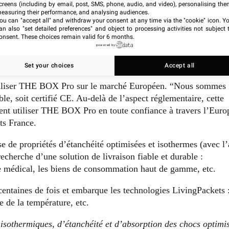
creens (including by email, post, SMS, phone, audio, and video), personalising the
 qui vont être commercialisés dans l’UE. La directive RED
easuring their performance, and analysing audiences.
dioélectriques.
ou can "accept all" and withdraw your consent at any time via the "cookie" icon
. Y
an also "set detailed preferences" and object to processing activities not subject 
onsent. These choices remain valid for 6 months.
tester de sa conformité. Ils couvrent les aspects suivants :
powered by
mpatibilité électromagnétique, respect des normes radio afin d’
Set your choices
Accept all
ialiser THE BOX Pro sur le marché Européen. “Nous sommes f
e, soit certifié CE. Au-delà de l’aspect réglementaire, cette
uvent utiliser THE BOX Pro en toute confiance à travers l’Euro
ts France.
 de propriétés d’étanchéité optimisées et isothermes (avec l’
recherche d’une solution de livraison fiable et durable :
, le médical, les biens de consommation haut de gamme, etc.
taines de fois et embarque les technologies LivingPackets 
e de la température, etc.
 isothermiques, d’étanchéité et d’absorption des chocs optimi