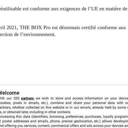
 réutilisable est conforme aux exigences de l’UE en matière de
vril 2021, THE BOX Pro est désormais certifié conforme aux
tection de l’environnement.
Welcome
ith our 200
partners
, we wish to store and access information on your devic
cookies, pixels in emails, etc.), combine and share your personal data with o
artners, whether collected on this website or in our emails, already held by some 
s, or obtained later, including in other contexts.
rocessing this data (identifiers, browsing, preferences, purchases, loyalty program
P, postal addresses and emails, phone, precise geolocation, etc.) allows developi
nd offering you services, content, commercial offers and ads across your devices a