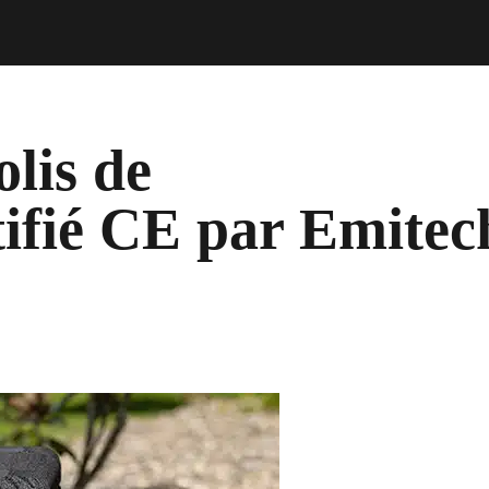
lis de
tifié CE par Emitec