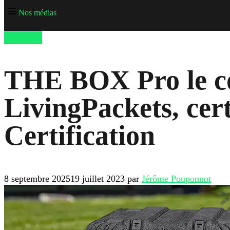
Nos médias
Emballage
THE BOX Pro le co
LivingPackets, cer
Certification
8 septembre 2025
19 juillet 2023
par
Jérôme Pouponnot