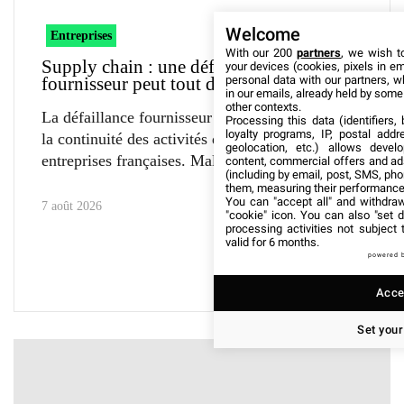
Welcome
Entreprises
With our 200
partners
, we wish t
Supply chain : une défaillance
your devices (cookies, pixels in em
personal data with our partners, w
fournisseur peut tout désorganiser
in our emails, already held by some o
other contexts.
La défaillance fournisseur menace directement
Processing this data (identifiers,
loyalty programs, IP, postal add
la continuité des activités de nombreuses
geolocation, etc.) allows devel
entreprises françaises. Malgré une
content, commercial offers and ad
(including by email, post, SMS, pho
them, measuring their performance
You can "accept all" and withdraw
7 août 2026
"cookie" icon
. You can also "set d
processing activities not subject
valid for 6 months.
powered 
Accep
Set your