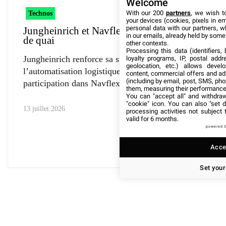
Welcome
With our 200
partners
, we wish t
Technos
your devices (cookies, pixels in em
personal data with our partners, w
Jungheinrich et Navflex testent leur robot
in our emails, already held by some o
de quai
other contexts.
Processing this data (identifiers,
Jungheinrich renforce sa stratégie dans
loyalty programs, IP, postal add
geolocation, etc.) allows devel
l’automatisation logistique avec une prise de
content, commercial offers and ad
(including by email, post, SMS, pho
participation dans Navflex. Les
them, measuring their performance
You can "accept all" and withdraw
"cookie" icon
. You can also "set d
13 juillet 2026
processing activities not subject
valid for 6 months.
powered 
Accep
Set your