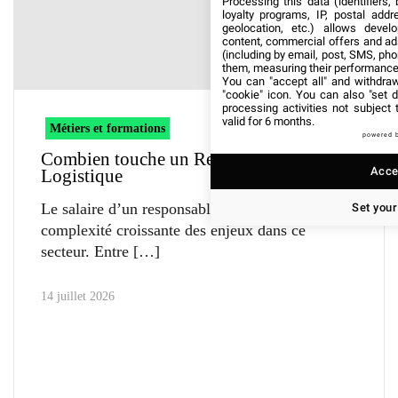
Processing this data (identifiers,
loyalty programs, IP, postal add
geolocation, etc.) allows devel
content, commercial offers and ad
(including by email, post, SMS, pho
them, measuring their performance
You can "accept all" and withdraw
"cookie" icon
. You can also "set d
processing activities not subject
valid for 6 months.
Métiers et formations
powered 
Combien touche un Responsable
Accep
Logistique
Le salaire d’un responsable logistique reflète la
Set your
complexité croissante des enjeux dans ce
secteur. Entre
14 juillet 2026