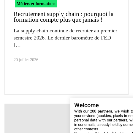
Métiers et formations
Recrutement supply chain : pourquoi la
formation compte plus que jamais !
La supply chain continue de recruter au premier
semestre 2026. Le dernier baromètre de FED
20 juillet 2026
Welcome
With our 200
partners
, we wish t
your devices (cookies, pixels in em
personal data with our partners, w
in our emails, already held by some o
other contexts.