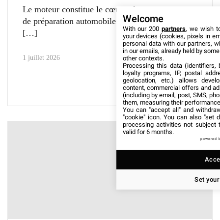
Le moteur constitue le cœur même d’un projet
Welcome
de préparation automobile. Il doit être capable
With our 200
partners
, we wish t
your devices (cookies, pixels in em
personal data with our partners, w
in our emails, already held by some o
1 juillet 2026
other contexts.
Processing this data (identifiers,
loyalty programs, IP, postal add
geolocation, etc.) allows devel
content, commercial offers and ad
(including by email, post, SMS, pho
them, measuring their performance
You can "accept all" and withdraw
"cookie" icon
. You can also "set d
processing activities not subject
valid for 6 months.
powered 
Accep
Set your