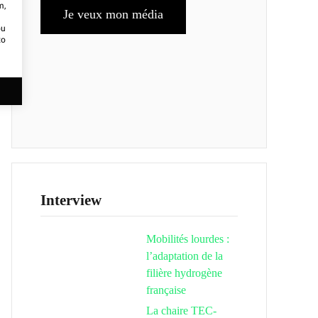
m,
Je veux mon média
ou
to
Interview
Mobilités lourdes :
l’adaptation de la
filière hydrogène
française
La chaire TEC-