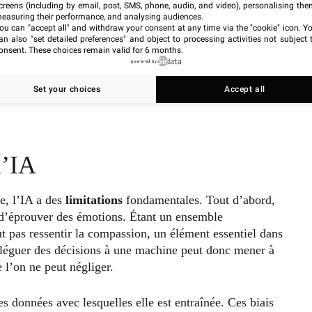
creens (including by email, post, SMS, phone, audio, and video), personalising the
easuring their performance, and analysing audiences.
ou can "accept all" and withdraw your consent at any time via the "cookie" icon
. Y
an also "set detailed preferences" and object to processing activities not subject 
onsent. These choices remain valid for 6 months.
powered by
Set your choices
Accept all
l’IA
ce, l’IA a des
limitations
fondamentales. Tout d’abord,
d’éprouver des émotions. Étant un ensemble
ut pas ressentir la compassion, un élément essentiel dans
déléguer des décisions à une machine peut donc mener à
 l’on ne peut négliger.
s données avec lesquelles elle est entraînée. Ces biais