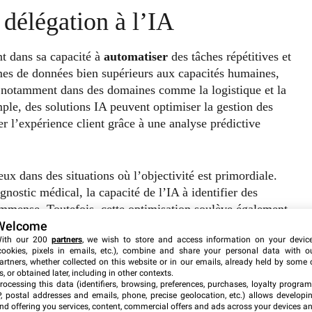
 délégation à l’IA
ent dans sa capacité à
automatiser
des tâches répétitives et
mes de données bien supérieurs aux capacités humaines,
, notamment dans des domaines comme la logistique et la
ple, des solutions IA peuvent optimiser la gestion des
er l’expérience client grâce à une analyse prédictive
ieux dans des situations où l’objectivité est primordiale.
ostic médical, la capacité de l’IA à identifier des
immense. Toutefois, cette optimisation soulève également
Welcome
s et des algorithmes utilisés, ce qui nous conduit à
ith our 200
partners
, we wish to store and access information on your devic
cookies, pixels in emails, etc.), combine and share your personal data with o
artners, whether collected on this website or in our emails, already held by some 
s, or obtained later, including in other contexts.
rocessing this data (identifiers, browsing, preferences, purchases, loyalty program
P, postal addresses and emails, phone, precise geolocation, etc.) allows developi
nd offering you services, content, commercial offers and ads across your devices a