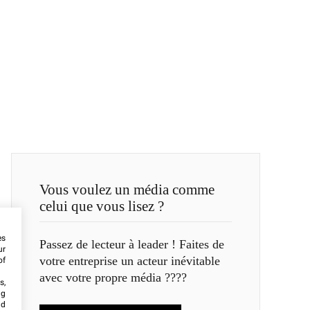
Vous voulez un média comme
celui que vous lisez ?
es
Passez de lecteur à leader ! Faites de
ur
votre entreprise un acteur inévitable
of
avec votre propre média ????
s,
ng
nd