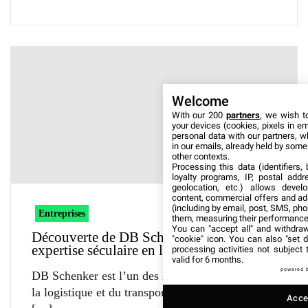
Welcome
With our 200
partners
, we wish t
your devices (cookies, pixels in em
personal data with our partners, w
in our emails, already held by some o
other contexts.
Processing this data (identifiers,
loyalty programs, IP, postal add
geolocation, etc.) allows devel
content, commercial offers and ad
(including by email, post, SMS, pho
Entreprises
them, measuring their performance
You can "accept all" and withdraw
Découverte de DB Schenker et de son
"cookie" icon
. You can also "set d
expertise séculaire en logistique
processing activities not subject
valid for 6 months.
powered 
DB Schenker est l’un des leaders mondiaux de
la logistique et du transport de marchandises,
Accep