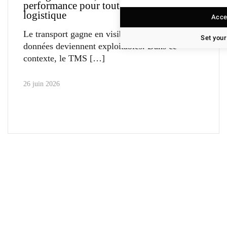
performance pour toute la chaîne
logistique
Accep
Le transport gagne en visibilité lorsque ses
Set your
données deviennent exploitables. Dans ce
contexte, le TMS
26 juin 2026