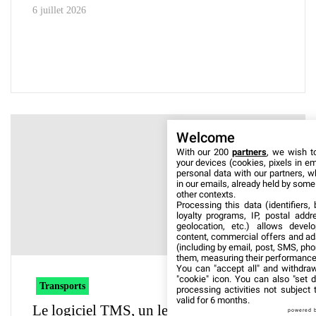
6 juillet 2026
Welcome
With our 200
partners
, we wish t
your devices (cookies, pixels in em
personal data with our partners, w
in our emails, already held by some o
other contexts.
Processing this data (identifiers,
loyalty programs, IP, postal add
geolocation, etc.) allows devel
content, commercial offers and ad
(including by email, post, SMS, pho
them, measuring their performance
You can "accept all" and withdraw
"cookie" icon
. You can also "set d
Transports
processing activities not subject
valid for 6 months.
Le logiciel TMS, un levier de
powered 