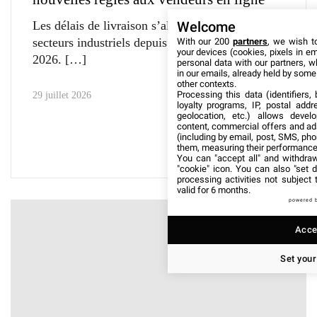
Les délais de livraison s’allongent dans plusieurs
Welcome
secteurs industriels depuis le début de l’année
With our 200
partners
, we wish t
your devices (cookies, pixels in em
2026.
personal data with our partners, w
in our emails, already held by some o
other contexts.
Processing this data (identifiers,
29 juillet 2026
loyalty programs, IP, postal add
geolocation, etc.) allows devel
content, commercial offers and ad
(including by email, post, SMS, pho
them, measuring their performance
You can "accept all" and withdraw
"cookie" icon
. You can also "set d
processing activities not subject
valid for 6 months.
powered 
Accep
Set your