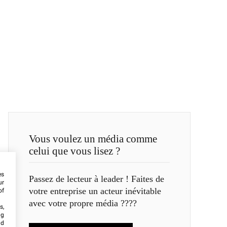
Vous voulez un média comme
celui que vous lisez ?
es
Passez de lecteur à leader ! Faites de
ur
votre entreprise un acteur inévitable
of
avec votre propre média ????
s,
ng
nd