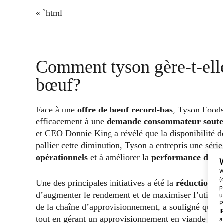
« `html
Comment tyson gère-t-elle 
bœuf?
Face à une
offre de bœuf record-bas
, Tyson Foods
efficacement à une
demande consommateur sout
et CEO Donnie King a révélé que la disponibilité de
pallier cette diminution, Tyson a entrepris une séri
opérationnels
et à améliorer la
performance des u
W
(
Une des principales initiatives a été la
réduction de
p
d’augmenter le rendement et de maximiser l’utilisat
u
P
de la chaîne d’approvisionnement, a souligné que cet
I
tout en gérant un approvisionnement en viande de bœ
a