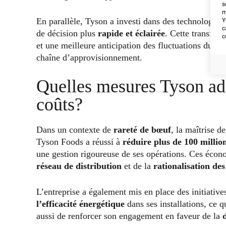
s
m
En parallèle, Tyson a investi dans des technologies
Y
c
de décision plus
rapide et éclairée
. Cette transfor
c
et une meilleure anticipation des fluctuations du m
chaîne d’approvisionnement.
Quelles mesures Tyson ado
coûts?
Dans un contexte de
rareté de bœuf
, la maîtrise d
Tyson Foods a réussi à
réduire plus de 100 million
une gestion rigoureuse de ses opérations. Ces écon
réseau de distribution
et de la
rationalisation de
L’entreprise a également mis en place des initiativ
l’efficacité énergétique
dans ses installations, ce 
aussi de renforcer son engagement en faveur de la