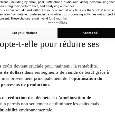
creens (including by email, post, SMS, phone, audio, and video), personalising the
easuring their performance, and analysing audiences.
 de
data et d’analytique
avancées, permettant une prise
ou can "accept all" and withdraw your consent at any time via the "cookie" icon
. Y
an also "set detailed preferences" and object to processing activities not subject 
mation numérique facilite une gestion plus fine des stocks
onsent. These choices remain valid for 6 months.
arché, contribuant ainsi à une
optimisation globale
de la
powered by
Set your choices
Accept all
pte-t-elle pour réduire ses
es coûts devient cruciale pour maintenir la rentabilité.
s de dollars
dans ses segments de viande de bœuf grâce à
omies proviennent principalement de l’
optimisation du
s processus de production
.
es de
réduction des déchets
et d’
amélioration de
qui a permis non seulement de diminuer les coûts mais
durabilité
environnementale.