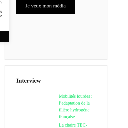
m,
Je veux mon média
ou
to
Interview
Mobilités lourdes :
l’adaptation de la
filière hydrogène
française
La chaire TEC-