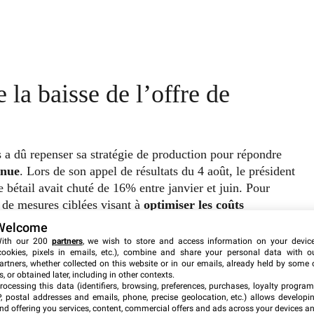
la baisse de l’offre de
 a dû repenser sa stratégie de production pour répondre
enue
. Lors de son appel de résultats du 4 août, le président
 bétail avait chuté de 16% entre janvier et juin. Pour
e de mesures ciblées visant à
optimiser les coûts
sines de transformation
.
Welcome
ith our 200
partners
, we wish to store and access information on your devic
cookies, pixels in emails, etc.), combine and share your personal data with o
s vitesses de ligne
dans les abattoirs, permettant ainsi
artners, whether collected on this website or in our emails, already held by some 
ion des ressources disponibles. Brady Stewart, directeur
s, or obtained later, including in other contexts.
rocessing this data (identifiers, browsing, preferences, purchases, loyalty program
te adaptation était essentielle pour maintenir la qualité
P, postal addresses and emails, phone, precise geolocation, etc.) allows developi
uf de plus en plus restreint.
nd offering you services, content, commercial offers and ads across your devices a