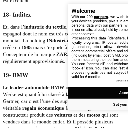
est excellent.
Welcome
18- Inditex
With our 200
partners
, we wish t
your devices (cookies, pixels in em
personal data with our partners, w
Et, dans l’
industrie du textile,
Inditex est un groupe
in our emails, already held by some o
espagnol dont le nom est très connu sur le marché
other contexts.
Processing this data (identifiers,
mondial. La holding
INdustria de DIseño TEXtil
, est
loyalty programs, IP, postal add
geolocation, etc.) allows devel
créée en
1985
mais s’exporte à l’international en
1988
.
content, commercial offers and ad
Concepteur de la marque
ZARA
, ses
7000 magasins
sont
(including by email, post, SMS, pho
them, measuring their performance
régulièrement approvisionnés.
You can "accept all" and withdraw
"cookie" icon
. You can also "set d
processing activities not subject
19- BMW
valid for 6 months.
powered 
Le
leader automobile
BMW
ou Bayerische Motoren
Accep
Werke est quant à lui classé à la 19ème place du top de
Gartner, car c’est l’une des supply chains ayant apporté un
Set your
véritable
regain économique
à l’
Allemagne
. Le
constructeur produit des
voitures
et des
motos
qui sont
vendues dans le monde entier. Et il possède plusieurs