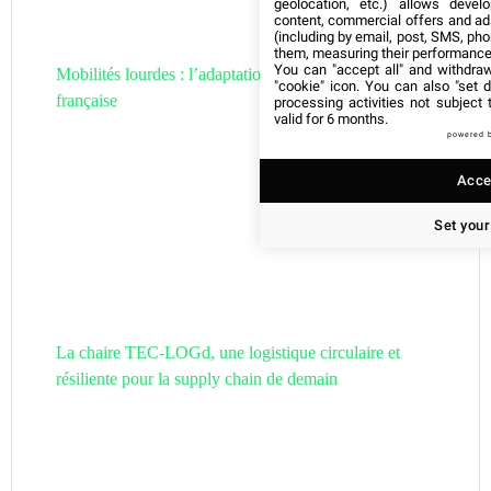
geolocation, etc.) allows devel
content, commercial offers and ad
(including by email, post, SMS, pho
them, measuring their performance
You can "accept all" and withdraw
Mobilités lourdes : l’adaptation de la filière hydrogène
"cookie" icon
. You can also "set d
française
processing activities not subject
valid for 6 months.
powered 
Accep
Set your
La chaire TEC-LOGd, une logistique circulaire et
résiliente pour la supply chain de demain