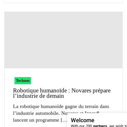
Technos
Robotique humanoïde : Novares prépare
l’industrie de demain
La robotique humanoïde gagne du terrain dans
l’industrie automobile. Novares et Innov8
Welcome
lancent un programme
With our 200
partners
, we wish t