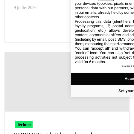
your devices (cookies, pixels in em
9 juillet 2026
personal data with our partners, w
in our emails, already held by some o
other contexts.
Processing this data (identifiers,
loyalty programs, IP, postal add
geolocation, etc.) allows devel
content, commercial offers and ad
(including by email, post, SMS, pho
them, measuring their performance
You can "accept all" and withdraw
"cookie" icon
. You can also "set d
processing activities not subject
valid for 6 months.
powered 
Accep
Set your
Technos