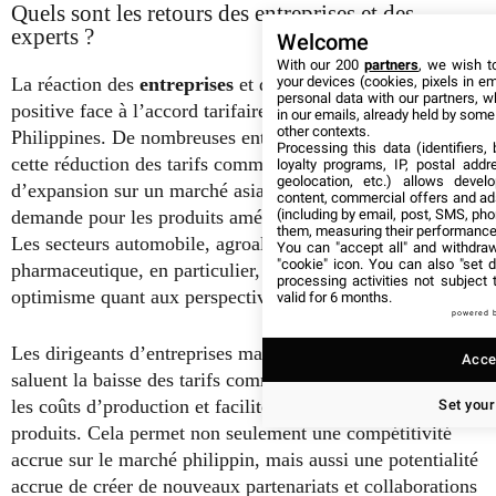
Quels sont les retours des entreprises et des
experts ?
Welcome
With our 200
partners
, we wish t
your devices (cookies, pixels in em
La réaction des
entreprises
et des
experts
a été largement
personal data with our partners, w
positive face à l’accord tarifaire entre les États-Unis et les
in our emails, already held by some o
other contexts.
Philippines. De nombreuses entreprises américaines voient
Processing this data (identifiers,
cette réduction des tarifs comme une opportunité
loyalty programs, IP, postal add
geolocation, etc.) allows devel
d’expansion sur un marché asiatique dynamique, où la
content, commercial offers and ad
(including by email, post, SMS, pho
demande pour les produits américains est en croissance.
them, measuring their performance
Les secteurs automobile, agroalimentaire et
You can "accept all" and withdraw
"cookie" icon
. You can also "set d
pharmaceutique, en particulier, ont exprimé leur
processing activities not subject
optimisme quant aux perspectives offertes par cet accord.
valid for 6 months.
powered 
Les dirigeants d’entreprises manufacturières américaines
Accep
saluent la baisse des tarifs comme une mesure qui réduit
les coûts d’production et facilite l’exportation de leurs
Set your
produits. Cela permet non seulement une compétitivité
accrue sur le marché philippin, mais aussi une potentialité
accrue de créer de nouveaux partenariats et collaborations