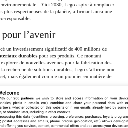
 environnementale. D’ici 2030, Lego aspire à remplacer
ns plus respectueuses de la planète, affirmant ainsi une
co-responsable.
pour l’avenir
cé un investissement significatif de 400 millions de
tériaux durables
pour ses produits. Ce montant
explorer de nouvelles avenues pour la fabrication des
r la recherche de solutions durables, Lego s’affirme non
ouet, mais également comme un pionnier en matière de
Welcome
ith our 200
partners
, we wish to store and access information on your devic
cookies, pixels in emails, etc.), combine and share your personal data with o
artners, whether collected on this website or in our emails, already held by some 
s, or obtained later, including in other contexts.
rocessing this data (identifiers, browsing, preferences, purchases, loyalty program
P, postal addresses and emails, phone, precise geolocation, etc.) allows developi
nd offering you services, content, commercial offers and ads across your devices a