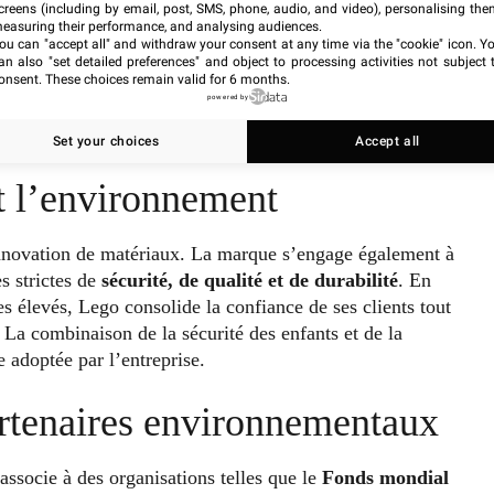
creens (including by email, post, SMS, phone, audio, and video), personalising the
easuring their performance, and analysing audiences.
ou can "accept all" and withdraw your consent at any time via the "cookie" icon
. Y
an also "set detailed preferences" and object to processing activities not subject 
onsent. These choices remain valid for 6 months.
powered by
Set your choices
Accept all
t l’environnement
 innovation de matériaux. La marque s’engage également à
s strictes de
sécurité, de qualité et de durabilité
. En
es élevés, Lego consolide la confiance de ses clients tout
 La combinaison de la sécurité des enfants et de la
 adoptée par l’entreprise.
artenaires environnementaux
associe à des organisations telles que le
Fonds mondial