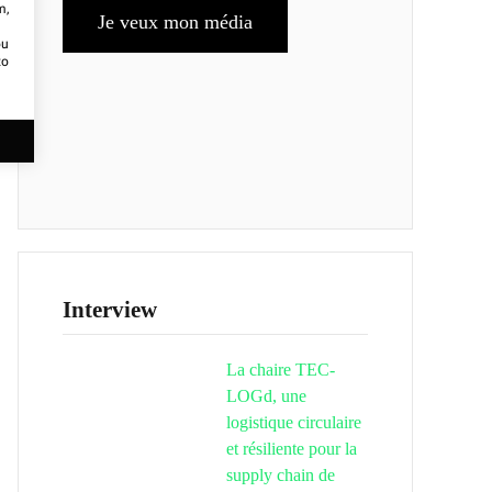
m,
Je veux mon média
ou
to
Interview
La chaire TEC-
LOGd, une
logistique circulaire
et résiliente pour la
supply chain de