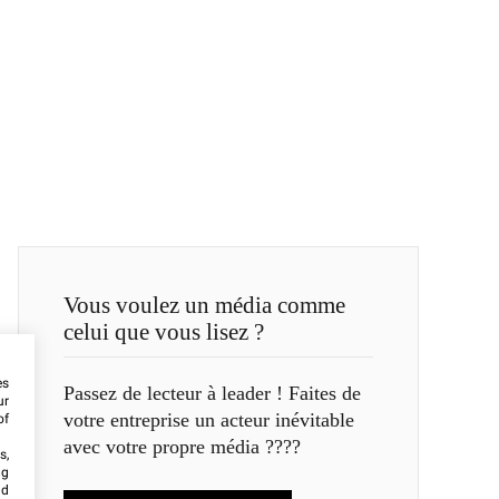
Vous voulez un média comme
celui que vous lisez ?
es
Passez de lecteur à leader ! Faites de
ur
votre entreprise un acteur inévitable
of
avec votre propre média ????
s,
ng
nd