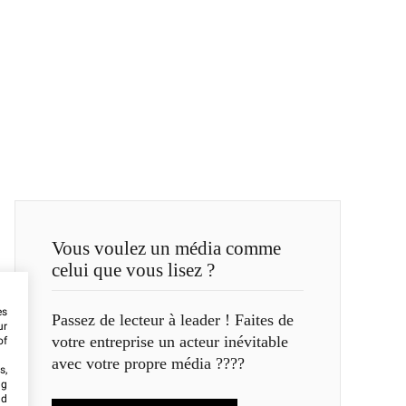
Vous voulez un média comme
celui que vous lisez ?
es
Passez de lecteur à leader ! Faites de
ur
votre entreprise un acteur inévitable
of
avec votre propre média ????
s,
ng
nd