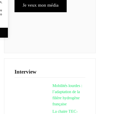
m,
Je veux mon média
ou
to
Interview
Mobilités lourdes :
l’adaptation de la
filière hydrogène
française
La chaire TEC-