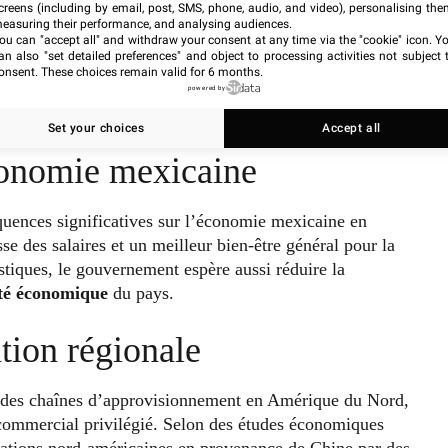
creens (including by email, post, SMS, phone, audio, and video), personalising the
easuring their performance, and analysing audiences.
ou can "accept all" and withdraw your consent at any time via the "cookie" icon
. Y
an also "set detailed preferences" and object to processing activities not subject 
onsent. These choices remain valid for 6 months.
powered by
Set your choices
Accept all
économie mexicaine
équences significatives sur l’économie mexicaine en
se des salaires et un meilleur bien-être général pour la
tiques, le gouvernement espère aussi réduire la
ité économique
du pays.
tion régionale
 des chaînes d’approvisionnement en Amérique du Nord,
e commercial privilégié. Selon des études économiques