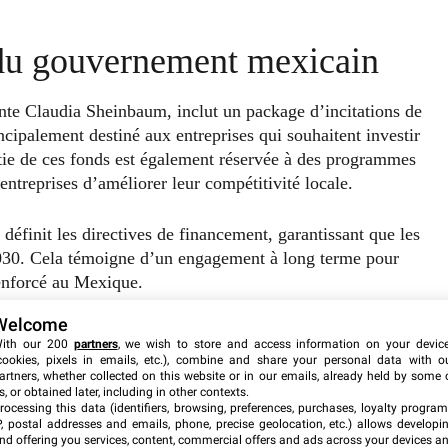
 du gouvernement mexicain
te Claudia Sheinbaum, inclut un package d’incitations de
ncipalement destiné aux entreprises qui souhaitent investir
tie de ces fonds est également réservée à des programmes
entreprises d’améliorer leur compétitivité locale.
 définit les directives de financement, garantissant que les
2030. Cela témoigne d’un engagement à long terme pour
renforcé au Mexique.
Welcome
ith our 200
partners
, we wish to store and access information on your devic
cookies, pixels in emails, etc.), combine and share your personal data with o
artners, whether collected on this website or in our emails, already held by some 
s, or obtained later, including in other contexts.
rocessing this data (identifiers, browsing, preferences, purchases, loyalty program
P, postal addresses and emails, phone, precise geolocation, etc.) allows developi
nd offering you services, content, commercial offers and ads across your devices a