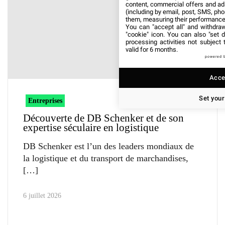
content, commercial offers and ad
(including by email, post, SMS, pho
them, measuring their performance
You can "accept all" and withdraw
"cookie" icon
. You can also "set d
processing activities not subject
valid for 6 months.
powered 
Accep
Set your
Entreprises
Découverte de DB Schenker et de son
expertise séculaire en logistique
DB Schenker est l’un des leaders mondiaux de
la logistique et du transport de marchandises,
6 juillet 2026