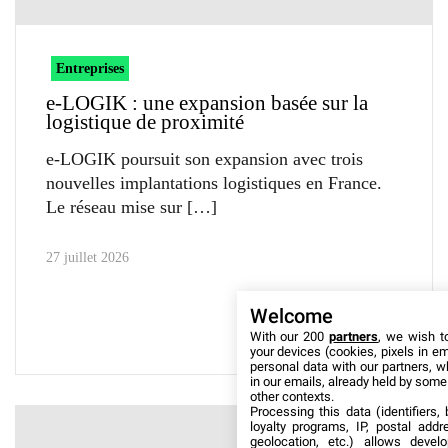
Entreprises
e-LOGIK : une expansion basée sur la
logistique de proximité
e-LOGIK poursuit son expansion avec trois
nouvelles implantations logistiques en France.
Le réseau mise sur
27 juillet 2026
Welcome
With our 200
partners
, we wish t
your devices (cookies, pixels in em
personal data with our partners, w
in our emails, already held by some o
other contexts.
Processing this data (identifiers,
loyalty programs, IP, postal add
geolocation, etc.) allows devel