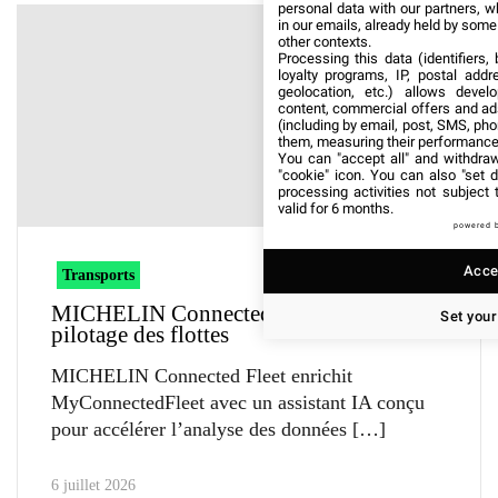
personal data with our partners, w
in our emails, already held by some o
other contexts.
Processing this data (identifiers,
loyalty programs, IP, postal add
geolocation, etc.) allows devel
content, commercial offers and ad
(including by email, post, SMS, pho
them, measuring their performance
You can "accept all" and withdraw
"cookie" icon
. You can also "set d
processing activities not subject
valid for 6 months.
powered 
Accep
Transports
MICHELIN Connected Fleet simplifie le
Set your
pilotage des flottes
MICHELIN Connected Fleet enrichit
MyConnectedFleet avec un assistant IA conçu
pour accélérer l’analyse des données
6 juillet 2026