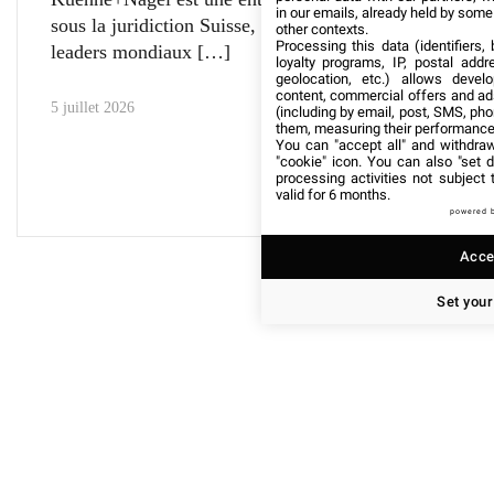
in our emails, already held by some o
sous la juridiction Suisse, qui est l’un des
other contexts.
Processing this data (identifiers,
leaders mondiaux
loyalty programs, IP, postal add
geolocation, etc.) allows devel
content, commercial offers and ad
5 juillet 2026
(including by email, post, SMS, pho
them, measuring their performance
You can "accept all" and withdraw
"cookie" icon
. You can also "set d
processing activities not subject
valid for 6 months.
powered 
Accep
Set your