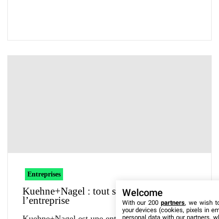
Entreprises
Kuehne+Nagel : tout savoir sur
Welcome
l’entreprise
With our 200
partners
, we wish t
your devices (cookies, pixels in em
personal data with our partners, w
Kuehne+Nagel est une entreprise Allemande,