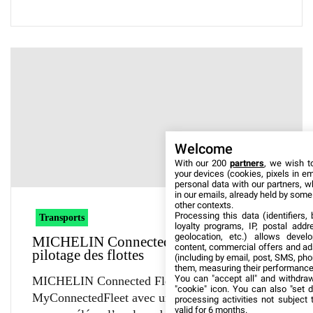
Welcome
With our 200
partners
, we wish t
your devices (cookies, pixels in em
personal data with our partners, w
in our emails, already held by some o
other contexts.
Processing this data (identifiers,
Transports
loyalty programs, IP, postal add
geolocation, etc.) allows devel
MICHELIN Connected Fleet simplifie le
content, commercial offers and ad
pilotage des flottes
(including by email, post, SMS, pho
them, measuring their performance
You can "accept all" and withdraw
MICHELIN Connected Fleet enrichit
"cookie" icon
. You can also "set d
MyConnectedFleet avec un assistant IA conçu
processing activities not subject
valid for 6 months.