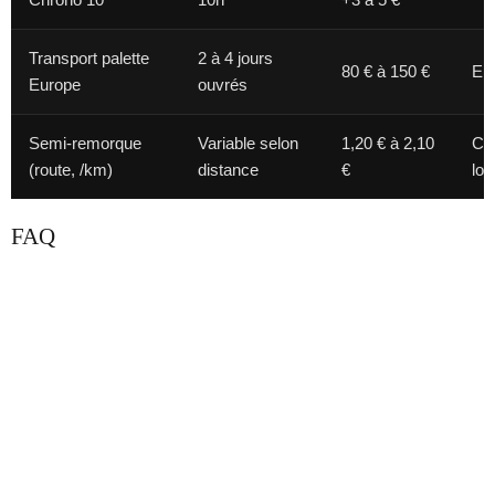
Transport palette
2 à 4 jours
80 € à 150 €
En
Europe
ouvrés
Semi-remorque
Variable selon
1,20 € à 2,10
Ch
(route, /km)
distance
€
lon
FAQ