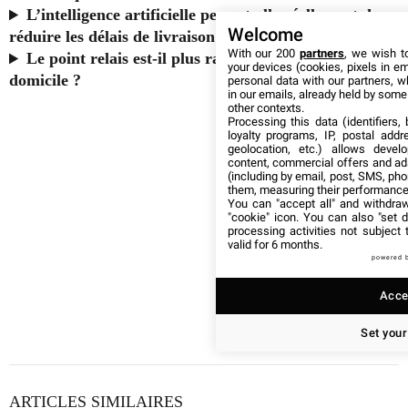
L’intelligence artificielle permet-elle réellement de
Welcome
réduire les délais de livraison ?
With our 200
partners
, we wish t
Le point relais est-il plus rapide que la livraison à
your devices (cookies, pixels in em
domicile ?
personal data with our partners, w
in our emails, already held by some o
other contexts.
Processing this data (identifiers,
loyalty programs, IP, postal add
geolocation, etc.) allows devel
content, commercial offers and ad
(including by email, post, SMS, pho
them, measuring their performance
You can "accept all" and withdraw
"cookie" icon
. You can also "set d
processing activities not subject
valid for 6 months.
powered 
Accep
Set your
ARTICLES SIMILAIRES