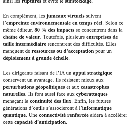
ainsi les
ruptures
et évite le
surstockage
.
En complément, les
jumeaux virtuels
suivent
l’
empreinte environnementale en temps réel
. Selon ce
même éditeur,
80 % des impacts
se concentrent dans la
chaîne de valeur
. Toutefois, plusieurs
entreprises de
taille intermédiaire
rencontrent des difficultés. Elles
manquent de
ressources ou d’acceptation
pour un
déploiement à grande échelle
.
Les dirigeants faisant de l’IA un
appui stratégique
conservent un avantage. Ils résistent mieux aux
perturbations géopolitiques
et aux
catastrophes
naturelles
. Ils font aussi face aux
cyberattaques
menaçant la
continuité des flux
. Enfin, les futures
générations d’outils s’associeront à l’
informatique
quantique
. Une
connectivité renforcée
aidera à accélérer
cette
capacité d’anticipation
.