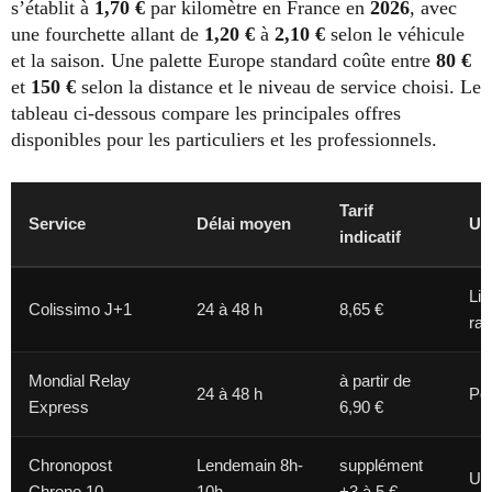
s’établit à
1,70 €
par kilomètre en France en
2026
, avec
une fourchette allant de
1,20 €
à
2,10 €
selon le véhicule
et la saison. Une palette Europe standard coûte entre
80 €
et
150 €
selon la distance et le niveau de service choisi. Le
tableau ci-dessous compare les principales offres
disponibles pour les particuliers et les professionnels.
Tarif
Service
Délai moyen
Us
indicatif
Liv
Colissimo J+1
24 à 48 h
8,65 €
rap
Mondial Relay
à partir de
24 à 48 h
Poi
Express
6,90 €
Chronopost
Lendemain 8h-
supplément
Urg
Chrono 10
10h
+3 à 5 €