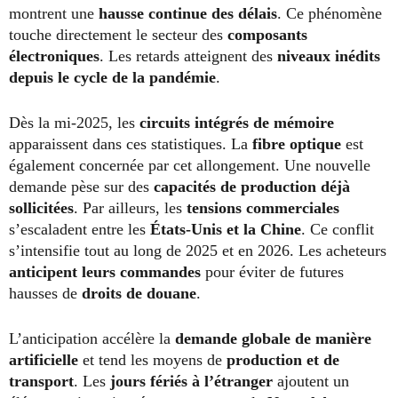
montrent une
hausse continue des délais
. Ce phénomène
touche directement le secteur des
composants
électroniques
. Les retards atteignent des
niveaux inédits
depuis le cycle de la pandémie
.
Dès la mi-2025, les
circuits intégrés de mémoire
apparaissent dans ces statistiques. La
fibre optique
est
également concernée par cet allongement. Une nouvelle
demande pèse sur des
capacités de production déjà
sollicitées
. Par ailleurs, les
tensions commerciales
s’escaladent entre les
États-Unis et la Chine
. Ce conflit
s’intensifie tout au long de 2025 et en 2026. Les acheteurs
anticipent leurs commandes
pour éviter de futures
hausses de
droits de douane
.
L’anticipation accélère la
demande globale de manière
artificielle
et tend les moyens de
production et de
transport
. Les
jours fériés à l’étranger
ajoutent un