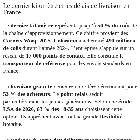
Le dernier kilomètre et les délais de livraison en
France
Le
dernier kilomètre
représente jusqu’à
50 % du coût
de
la chaîne d’approvisionnement. Ce chiffre provient des
Carnets Woop 2025
.
Colissimo
a acheminé
490 millions
de colis
durant l’année 2024. L’entreprise s’appuie sur un
réseau de
17 000 points de contact
. Elle constitue le
transporteur de référence
pour les envois standards en
France.
La
livraison gratuite
demeure un critère déterminant pour
53 % des acheteurs
. Le
point relais
séduit
particulièrement les jeunes générations. Selon une
étude
LSA de 2026
,
63 % des 18-35 ans
choisissent cette
option. Ils apprécient avant tout sa grande
flexibilité
horaire
.
La tendance du
same day delivery
progresse également