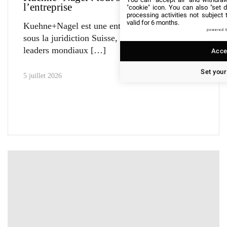
l’entreprise
"cookie" icon
. You can also "set d
processing activities not subject
valid for 6 months.
Kuehne+Nagel est une entreprise Allemande,
powered 
sous la juridiction Suisse, qui est l’un des
leaders mondiaux
Accep
Set your
5 juillet 2026