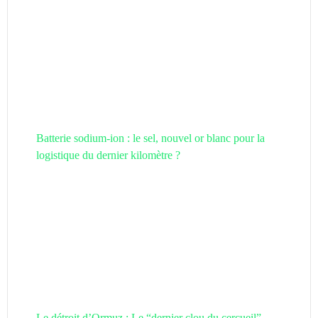
Batterie sodium-ion : le sel, nouvel or blanc pour la
logistique du dernier kilomètre ?
Le détroit d’Ormuz : Le “dernier clou du cercueil”