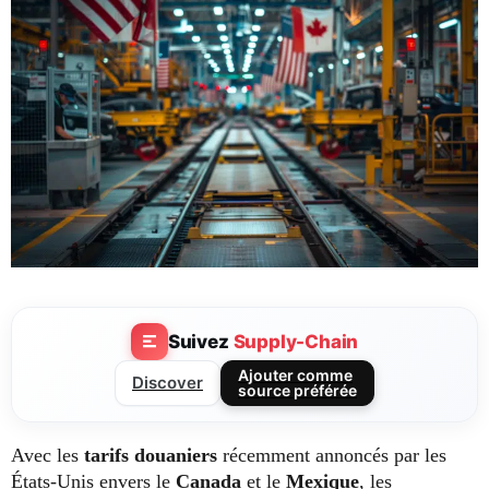
Suivez
Supply-Chain
Ajouter comme
Discover
source préférée
Avec les
tarifs douaniers
récemment annoncés par les
États-Unis envers le
Canada
et le
Mexique
, les