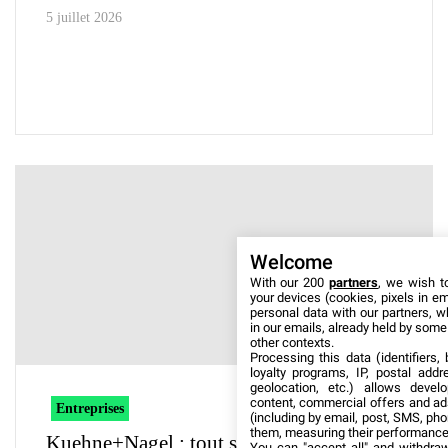
5 juillet 2026
Welcome
With our 200
partners
, we wish t
your devices (cookies, pixels in em
personal data with our partners, w
in our emails, already held by some o
other contexts.
Processing this data (identifiers,
loyalty programs, IP, postal add
geolocation, etc.) allows devel
content, commercial offers and ad
Entreprises
(including by email, post, SMS, pho
them, measuring their performance
Kuehne+Nagel : tout savoir sur
You can "accept all" and withdraw