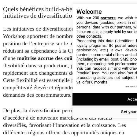
Quels bénéfices build-a-bear tire-t-il de ses
Welcome
initiatives de diversification ?
With our 200
partners
, we wish t
your devices (cookies, pixels in em
personal data with our partners, w
Les initiatives de diversification de Build-A-Bear
in our emails, already held by some o
Workshop apportent de nombreux bénéfices, renforçant la
other contexts.
Processing this data (identifiers,
position de l’entreprise sur le marché mondial. En
loyalty programs, IP, postal add
geolocation, etc.) allows devel
réduisant sa dépendance à la Chine, l’entreprise bénéficie
content, commercial offers and ad
d’une
maîtrise accrue des coûts
et d’une plus grande
(including by email, post, SMS, pho
them, measuring their performance
flexibilité dans sa production, permettant de réagir plus
You can "accept all" and withdraw
rapidement aux changements des conditions du marché.
"cookie" icon
. You can also "set d
processing activities not subject
Cette flexibilité est essentielle pour maintenir une
valid for 6 months.
compétitivité élevée et répondre efficacement aux
powered 
demandes des consommateurs.
Accep
De plus, la diversification permet à Build-A-Bear
Set your
d’accéder à de nouveaux marchés et à des talents
diversifiés, favorisant l’innovation et la croissance. Les
différentes régions offrent des opportunités uniques en